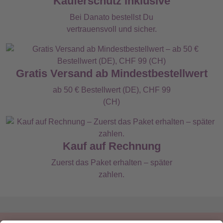
Käuferschutz inklusive
Bei Danato bestellst Du
vertrauensvoll und sicher.
Gratis Versand ab Mindestbestellwert
ab 50 € Bestellwert (DE), CHF 99
(CH)
Kauf auf Rechnung
Zuerst das Paket erhalten – später
zahlen.