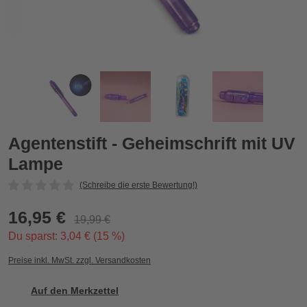
Agentenstift - Geheimschrift mit UV Lampe
A
Zurück
Vor
Agentenstift - Geheimschrift mit UV
Lampe
(Schreibe die erste Bewertung!)
16,95 €
19,99 €
Du sparst: 3,04 € (15 %)
Preise inkl. MwSt. zzgl. Versandkosten
Auf den Merkzettel