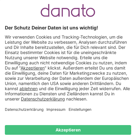
Du hast eine Frage?
Ruf an:
+49 (0) 511 51 56 0300
oder
schreib uns eine
E-Mail
.
Käuferschutz inklusive
Kauf auf Rechnung
Mitglied im:
Österreich
Impressum
Datenschutz
Widerrufsrecht
AGB
Vertrag