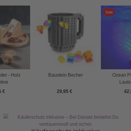
Sale
der - Holz
Baustein Becher
Ozean Pr
otine
Lauts
5 €
29,95 €
42,