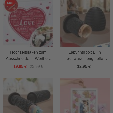
Sale
Hochzeitslaken zum
Labyrinthbox Ei in
Ausschneiden - Wortherz
Schwarz – originelle
Geschenkbox für Geld,
19,95 €
23,99 €
12,95 €
Gutscheine & kleine
Überraschungen