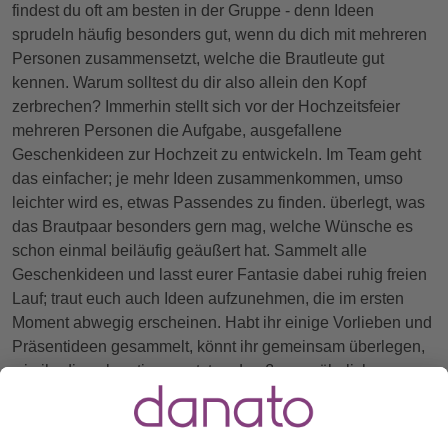
findest du oft am besten in der Gruppe - denn Ideen
sprudeln häufig besonders gut, wenn du dich mit mehreren
Personen zusammensetzt, welche die Brautleute gut
kennen. Warum solltest du dir also allein den Kopf
zerbrechen? Immerhin stellt sich vor der Hochzeitsfeier
mehreren Personen die Aufgabe, ausgefallene
Geschenkideen zur Hochzeit zu entwickeln. Im Team geht
das einfacher; je mehr Ideen zusammenkommen, umso
leichter wird es, etwas Passendes zu finden. überlegt, was
das Brautpaar besonders gern mag, welche Wünsche es
schon einmal beiläufig geäußert hat. Sammelt alle
Geschenkideen und lasst eurer Fantasie dabei ruhig freien
Lauf; traut euch auch Ideen aufzunehmen, die im ersten
Moment abwegig erscheinen. Habt ihr einige Vorlieben und
Präsentideen gesammelt, könnt ihr gemeinsam überlegen,
wie ihr diese kreativ umsetzt und außergewöhnlich
präsentieren. Ob ihr dann ein gemeinsames Geschenk
überreicht oder jeder für sich etwas schenkt - das bleibt
ganz euch überlassen.