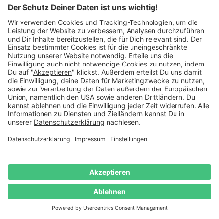
Vorsicht: Manches Geschenk ist zu originell
Ein ausgefallenes Geschenk zur Hochzeit lässt die
Brautleute immer wieder gerne an den schönsten Tag im
Leben zurückdenken. Außergewöhnliche
Hochzeitsgeschenke bergen aber auch ein Risiko: Je
ausgefallener das Präsent, desto größer ist die Gefahr, dass
das zukünftige Ehepaar mit dem Geschenk nichts
anzufangen weiß. Ausgefallene Geschenke zur Hochzeit
solltest du daher mit großer Sorgfalt auswählen. Schließlich
möchtest du kein gut gemeintes Präsent überreichen, über
das niemand außer dir lachen kann. Eine der wichtigsten
Regeln bei der Auswahl eines originellen Präsents lautet
daher: Es sollte dem Geschmack und dem Humor der
Brautleute entsprechen. Um originelle Hochzeitsgeschenke
zu finden, die dem Paar wirklich gefallen, solltest du die
Beschenkten entweder sehr gut kennen - oder du
erkundigst dich sehr sorgfältig über Vorlieben und
Abneigungen. Beachtest du diesen Grundsatz, läuft beim