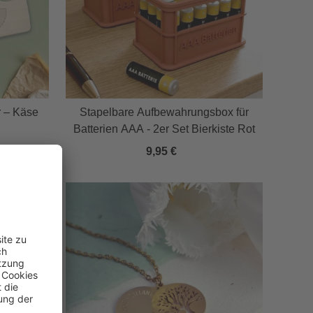
r – Käse
Stapelbare Aufbewahrungsbox für
Batterien AAA - 2er Set Bierkiste Rot
9,95 €