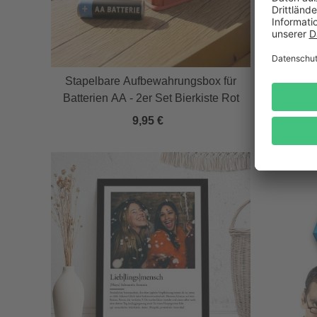
Stapelbare Aufbewahrungsbox für
Toilett
Batterien AA - 2er Set Bierkiste Rot
9,95 €