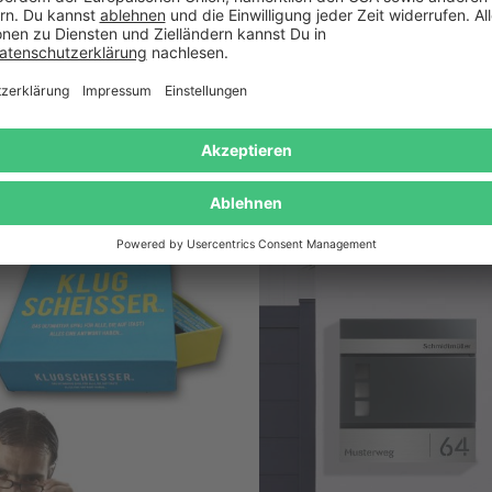
enpapier Sudoku - Klopapier
2in1 Camping Lampe - ko
im 3er Set
Mückenfalle
29,95 €
29,95 €