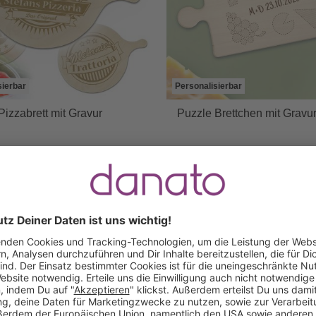
sierbar
Personalisierbar
Pizzabrett mit Gravur
Puzzle Brettchen mit Gravu
34,95 €
24,95 €