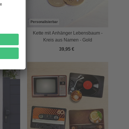
Personalisierbar
mpakte
Kette mit Anhänger Lebensbaum -
Kreis aus Namen - Gold
39,95 €