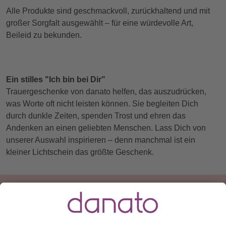
Alle Produkte sind geschmackvoll, zurückhaltend und mit
großer Sorgfalt ausgewählt – für eine würdevolle Art,
Beileid zu bekunden.
Ein stilles "Ich bin bei Dir"
Trauergeschenke von danato helfen, das auszudrücken,
was Worte oft nicht leisten können. Sie begleiten Dich
durch dunkle Zeiten, spenden Trost und ehren das
Andenken an einen geliebten Menschen. Lass Dich von
unserer Auswahl inspirieren – denn manchmal ist ein
kleiner Lichtschein das größte Geschenk.
Du hast eine Frage?
Ruf an:
+49 (0) 511 51 56 0300
oder