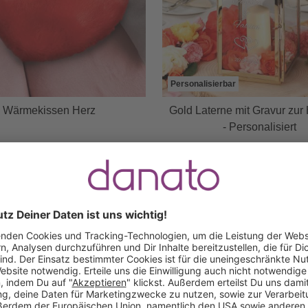
Personalisierbar
Wärmekissen Herz
Gold Laterne mit Gravur zur
- Personalisiert
26,95 €
49,95 €