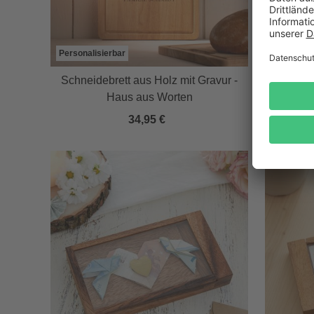
Personalisierbar
Schneidebrett aus Holz mit Gravur -
Haus aus Worten
Gesch
34,95 €