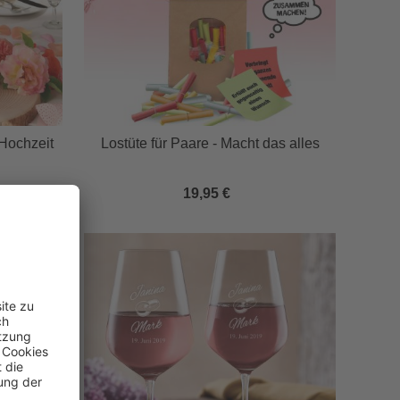
 Hochzeit
Lostüte für Paare - Macht das alles
19,95 €