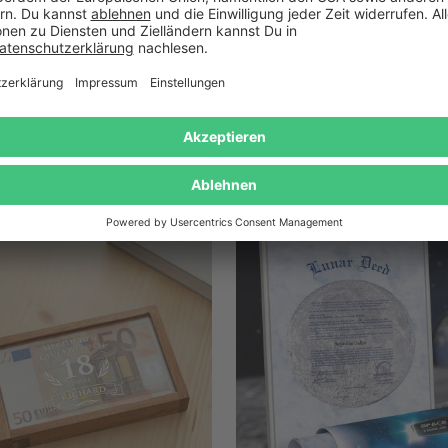
Nix Geschenk -
Wein Geschenkset - 5er S
enkverpackung für Geld &
Weinflaschenform
Gutscheine in Gold
11,95 €
24,95 €