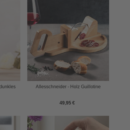
 dunkles
Allesschneider - Holz Guillotine
49,95 €