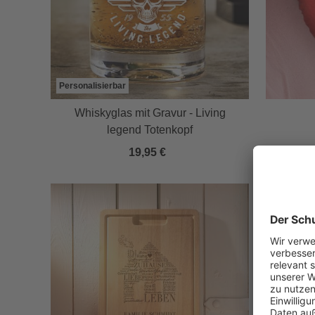
Personalisierbar
Whiskyglas mit Gravur - Living
legend Totenkopf
19,95 €