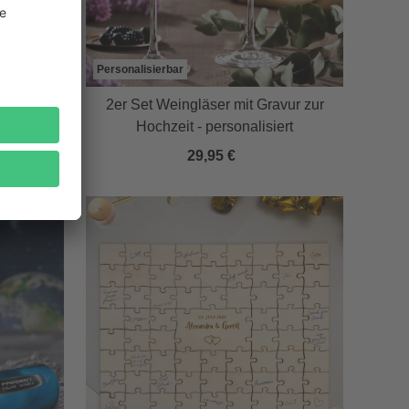
Personalisierbar
et in
2er Set Weingläser mit Gravur zur
Hochzeit - personalisiert
29,95 €