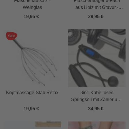
Flaschenaufsatz -
Flaschenträger 6-Fach
Weinglas
aus Holz mit Gravur -
Trinkspruch
19,95 €
29,95 €
Sale
Kopfmassage-Stab Relax
3in1 Kabelloses
Springseil mit Zähler und
Stoppuhr
19,95 €
34,95 €