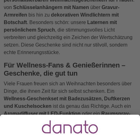
von
Schlüsselanhängern mit Namen
über
Gravur-
Armreifen
bis hin zu
dekorativen Windlichtern mit
Botschaft
. Besonders schön: unsere
Laternen mit
persönlichem Spruch
, die stimmungsvolles Licht
verbreiten und gleichzeitig ein Zeichen der Wertschätzung
setzen. Diese Geschenke sind nicht nur stilvoll, sondern
echte Erinnerungsstücke.
Für Wellness-Fans & Genießerinnen –
Geschenke, die gut tun
Viele Frauen freuen sich an Weihnachten besonders über
Dinge, die ihnen Zeit für sich selbst schenken. Ein
Wellness-Geschenkset mit Badezusätzen, Duftkerzen
und Kuschelsocken
ist da genau das Richtige. Auch ein
Aromadiffuser mit LED-Funktion
oder ein
Raumspray-
Set mit Wohlfühldüften
kann zu einem kleinen
Wohlfühlmoment im Alltag beitragen. Für
Teeliebhaberinnen bieten wir
edle Tee-Geschenkboxen