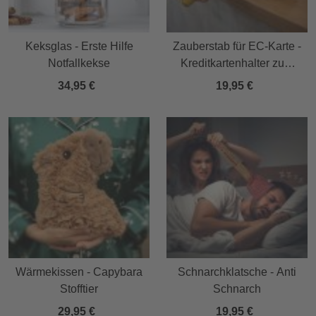
Keksglas - Erste Hilfe
Zauberstab für EC-Karte -
Notfallkekse
Kreditkartenhalter zum
Kontaktlosbezahlen Stern
34,95 €
19,95 €
Wärmekissen - Capybara
Schnarchklatsche - Anti
Stofftier
Schnarch
29,95 €
19,95 €