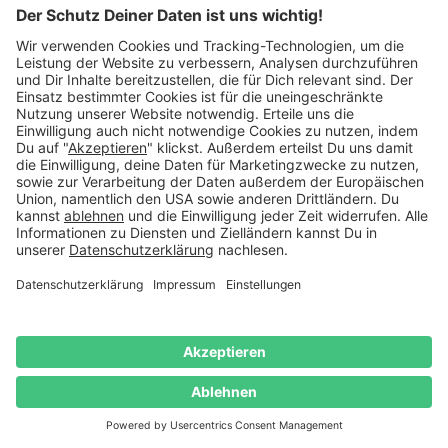
oder
Tassen mit Gravur und Teesieben
, die Wärme und
Ruhe schenken. Selbst unsere
kuscheligen
Wärmflaschen
oder
Kissen mit Botschaft
sind perfekte
Wellness Begleiter
für gemütliche Abende. Bei
danato findest Du alles, was das Herz in der kalten
Jahreszeit erwärmt – stilvoll, hochwertig und liebevoll
verpackt.
Lustige und ausgefallene Ideen für
Frauen mit Humor
Du möchtest Weihnachten nicht nur besinnlich, sondern
auch mit einem Augenzwinkern feiern? Dann stöbere durch
unsere Auswahl an lustigen und originellen
Weihnachtsgeschenken für Frauen. Wie wäre es mit einem
verrückten Socken-Set mit Botschaft
oder einer
Witzigen
Geldgeschenkbox
, bei der man erst tüfteln muss, bevor
das Geschenk erscheint? Auch unsere
Wärmekissen in
Tierform
wie das beliebte
Lama oder Faultier
sorgen für
Begeisterung. Für Fans von schwarzem Humor gibt es