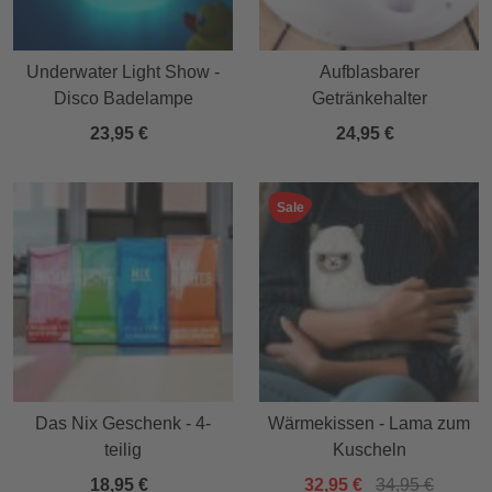
Underwater Light Show -
Aufblasbarer
Disco Badelampe
Getränkehalter
23,95 €
24,95 €
Sale
Das Nix Geschenk - 4-
Wärmekissen - Lama zum
teilig
Kuscheln
18,95 €
32,95 €
34,95 €