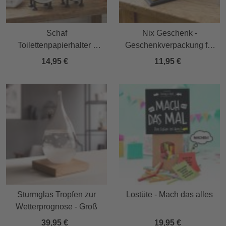
Schaf
Nix Geschenk -
Toilettenpapierhalter -
Geschenkverpackung für
Lustige Badezimmer
Geld & Gutscheine in
14,95 €
11,95 €
Deko im 3er Set
Gold
Sturmglas Tropfen zur
Lostüte - Mach das alles
Wetterprognose - Groß
39,95 €
19,95 €