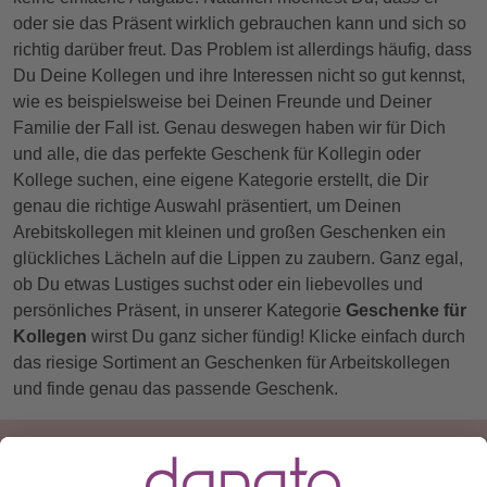
oder sie das Präsent wirklich gebrauchen kann und sich so
richtig darüber freut. Das Problem ist allerdings häufig, dass
Du Deine Kollegen und ihre Interessen nicht so gut kennst,
wie es beispielsweise bei Deinen Freunde und Deiner
Familie der Fall ist. Genau deswegen haben wir für Dich
und alle, die das perfekte Geschenk für Kollegin oder
Kollege suchen, eine eigene Kategorie erstellt, die Dir
genau die richtige Auswahl präsentiert, um Deinen
Arebitskollegen mit kleinen und großen Geschenken ein
glückliches Lächeln auf die Lippen zu zaubern. Ganz egal,
ob Du etwas Lustiges suchst oder ein liebevolles und
persönliches Präsent, in unserer Kategorie
Geschenke für
Kollegen
wirst Du ganz sicher fündig! Klicke einfach durch
das riesige Sortiment an Geschenken für Arbeitskollegen
und finde genau das passende Geschenk.
Du hast eine Frage?