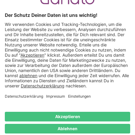
Ruf an:
+49 (0) 511 51 56 0300
oder
schreib uns eine
E-Mail
.
Käuferschutz inklusive
Kauf auf Rechnung
Mitglied im:
Österreich
Impressum
Datenschutz
Widerrufsrecht
AGB
Vertrag
widerrufen