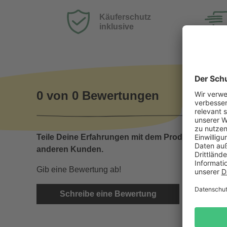
Käuferschutz
inklusive
0 von 0 Bewertungen
Teile Deine Erfahrungen mit dem Produkt mit
anderen Kunden.
Gib eine Bewertung ab!
Schreibe eine Bewertung