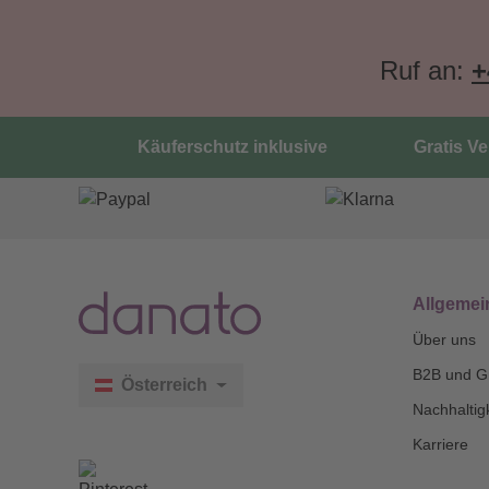
Ruf an:
+
Käuferschutz inklusive
Gratis V
Allgemei
Über uns
B2B und G
Österreich
Nachhaltigk
Karriere