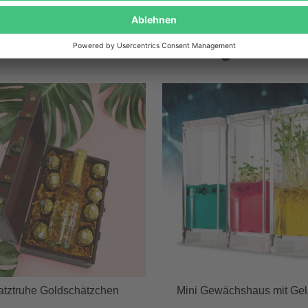
Wird oft zusammen gekauft
atztruhe Goldschätzchen
Mini Gewächshaus mit Ge