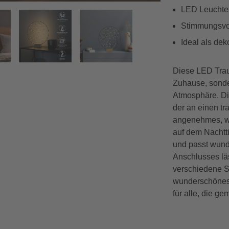
LED Leuchte
Stimmungsvol
Vorwärts
Ideal als dek
Diese LED Trau
Zuhause, sonde
Atmosphäre. Die
der an einen tra
angenehmes, w
auf dem Nachtti
und passt wund
Anschlusses lä
verschiedene St
wunderschönes 
für alle, die ge