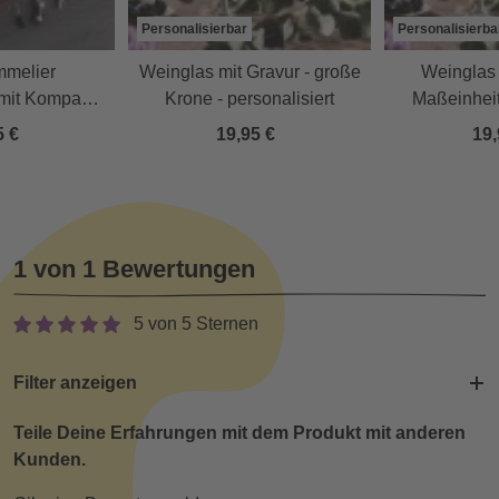
Personalisierbar
Personalisierba
melier
Weinglas mit Gravur - große
Weinglas 
mit Kompass
Krone - personalisiert
Maßeinheit
10-teilig
5 €
19,95 €
19,
1 von 1 Bewertungen
5 von 5 Sternen
Filter anzeigen
Teile Deine Erfahrungen mit dem Produkt mit anderen
Kunden.