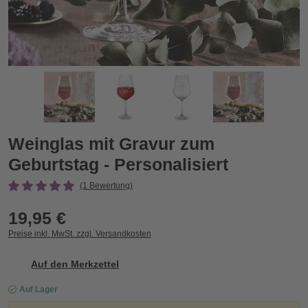
Weinglas mit Gravur zum Geburtstag - Personalisiert
W
Zurück
Vor
Weinglas mit Gravur zum
Geburtstag - Personalisiert
(1 Bewertung)
19,95 €
Preise inkl. MwSt. zzgl. Versandkosten
Auf den Merkzettel
Auf Lager