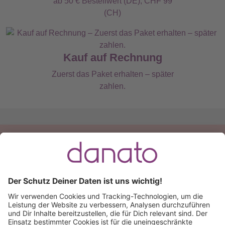
ab 50 € Bestellwert (DE), CHF 99
(CH)
Kauf auf Rechnung
Zuerst das Paket erhalten – später
zahlen.
Du hast eine Frage?
Ruf an:
+49 (0) 511 51 56 0300
oder
schreib uns eine
E-Mail
.
Käuferschutz inklusive
Kauf auf Rechnung